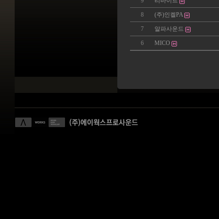
9
리바이트
8
(주)인켈PA
7
알파사운드
6
MICO