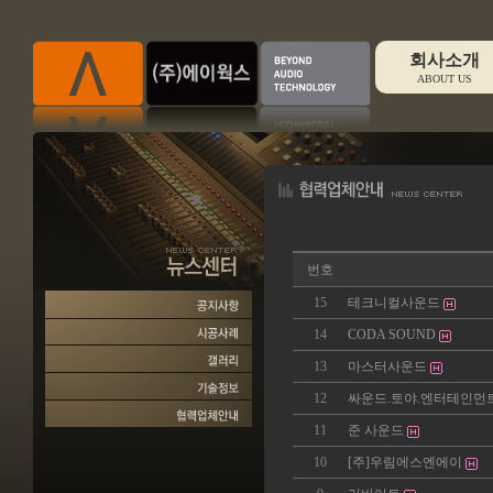
회사소개
ABOUT US
번호
15
테크니컬사운드
14
CODA SOUND
13
마스터사운드
12
싸운드.토야.엔터테인먼
11
준 사운드
10
[주]우림에스엔에이