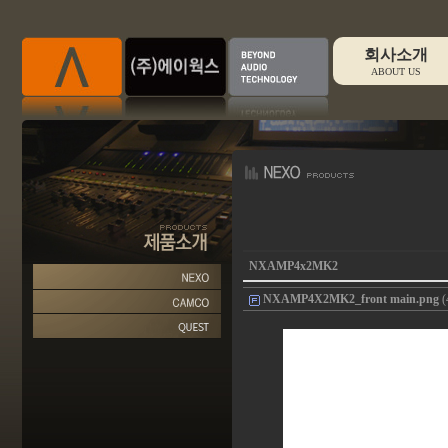
회사소개
ABOUT US
NXAMP4x2MK2
NXAMP4X2MK2_front main.png
(