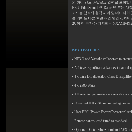
의 하이 엔드 아날로그 입력을 포함합니다
EBU, EtherSound ™, Dante
카드는 앰프의 원격 제어 및 데이지 체
롯 외에도 다른 후면 패널 연결 장치에는 
2U의 랙 공간 만 차지하는 NXAMP4X
KEY
FEATURES
▪
NEXO and Yamaha collaborate to create t
▪
Achieves significant advances in sound 
▪
4 x ultra-low distortion Class D amplifier
▪
4 x 2500 Watts
▪
All essential parameters accessible via a 
▪
Universal 100 - 240 mains voltage range
▪
Uses PFC (Power Factor Correction) tec
▪
Remote control card fitted as standard
▪
Optional Dante, EtherSound and AES net