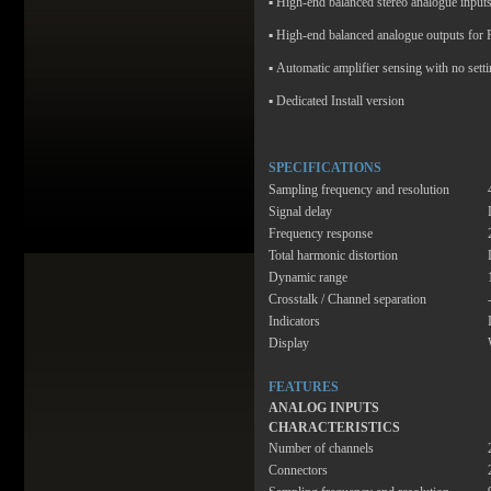
▪
High-end balanced stereo analogue input
▪
High-end balanced analogue outputs for
▪
Automatic amplifier sensing with no setti
▪
Dedicated Install version
SPECIFICATIONS
Sampling frequency and resolution
Signal delay
Frequency response
Total harmonic distortion
Dynamic range
Crosstalk / Channel separation
Indicators
Display
FEATURES
ANALOG INPUTS
CHARACTERISTIC
S
Number of channels
Connectors