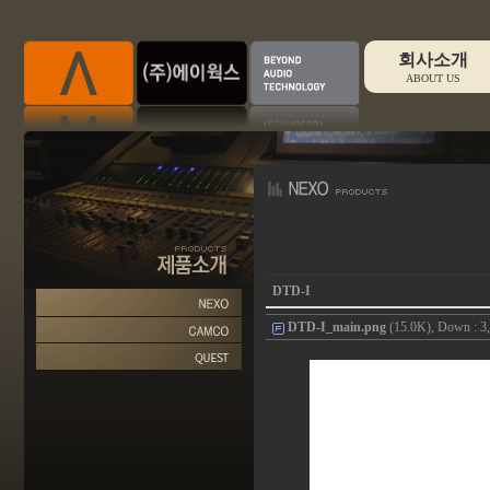
회사소개
ABOUT US
DTD-I
DTD-I_main.png
(15.0K), Down : 3,