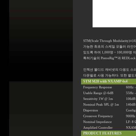
STM(Scale Through Modularity)
시리
가능한 최초의 스케일 모듈러 라인어
있도록 하여
1,000
명
~ 100,000
명 
특허기술의
PistonRig
™과
REDLock
인젝션 몰디드 캐비넷의 다용도 스
다운필로 사용 가능하다
.
또한 별도
STM M28 with NXAMP 4x4
Frequency Response
60Hz
Usable Range @-6dB
55Hz
Sensitivity 1W @ 1m
106dB 
Nominal Peak SPL @ 1m
140dB 
Dispersion
Config
Crossover Frequency
900Hz 
Nominal Impedance
LF: 8
Amplified Controller
NXAMP4
PRODUCT FEATURES