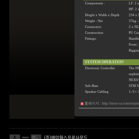
Components :
LF: 2 
HF: 2 
Height x Width x Depth
234 x
Weight : Net
37kg
–
Connectors
2 x NL
Construction
PU Com
Fittings:
Handles
Front :
Rigging
SYSTEM OPERATION
Electronic Controller
The NE
sophist
NEXO N
Sub-Bass
STM S1
Speaker Cabling
1-/1+:
홈페이지 :
http://nexo-sa.com/en/pr