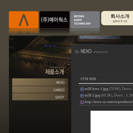
회사소개
ABOUT US
STM M28
m28-hero-1.jpg
(70.9K), Down : 
m28-2.jpg
(69.3K), Down : 3, 20
http://nexo-sa.com/en/products/