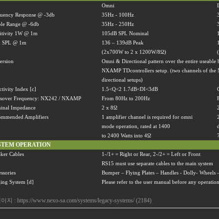
Omni
quency Response @ -3db
35Hz - 100Hz
ble Range @ -6db
35Hz - 250Hz
itivity 1W @ 1m
105dB SPL Nominal
k SPL @ 1m
136
–
139dB Peak
(2x700W to 2 x 1200W/8
Ω
)
ersion
Omni & Directional pattern over the entire useabl
NXAMP TDcontrollers setup. (two channels of the
directional setups)
ctivity Index [c]
1.5<Q<2 1.7dB<DI<3dB
ssover Frequency: NX242 / NXAMP
From 80Hz to 200Hz
inal Impedance
2 x 8
Ω
ommended Amplifiers
1 amplifier channel is required for omni
mode operation, rated at 1400
to 2400 Watts into 4
Ω
STEM OPERATION
ker Cables
1-/1+ = Right or Rear, 2-/2+ = Left or Front
RS15 must use separate cables to the main system
ssories
Bumper
–
Flying Plates
–
Handles - Dolly- Wheels
ing System [d]
Please refer to the user manual before any operation
이지 :
https://www.nexo-sa.com/systems/legacy-systems/ (2184)