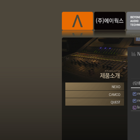
(단종
r
r
h