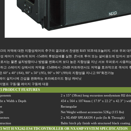
XO
의 저역에 대한 지향성제어의 추구의 결과로서 찬생된
RAY SUB
테크놀러지
.
서브 우퍼 
성 제어가 가능하게 되어
-15dB
의 후방감쇄를 실현
.
콘서트 투어 또는 설비용도에 있어서 보
로서는 물론 설치방향이나 방법을 변화시켜 보다 높은 지향성을 지닌 서브 우퍼로서 사용하는
하고 스테이지 상에서의 저역을
-15dB
에서
-20dB
커트하면서도 저역을 효과적으로 객석의 
은
60
°
x 40
°
(/64), 90
°
x 50
°
(/95), 90
°
x 90
°
(/99)
의 지향성을 지니고
90
°회전가능
레이 설치시에 간섭을 완화하는 트라페조이드 형상 캐비닛
이앰프 구동
/
풀 레이지 구동에 대응
15 PRODUCT FEATURES
ponents
2 x 15
”
(38cm) long excursion neodymium 8
Ω
dri
ht x Width x Depth
454 x 564 x 1074mm ( 17.9
”
x 22.2
”
x 42.3
”
) wit
pe
Rectangular
ght
Net Weight without accessories 52Kg (115 lbs)
ectors
2 x NL4MP SPEAKON 4 pole (In & Through)
truction
Baltic birch ply finish with structured black coating
15 WIT H NX242-ES4 TDCONTROLLER OR NXAMP SYSTEM SPECIFICATION