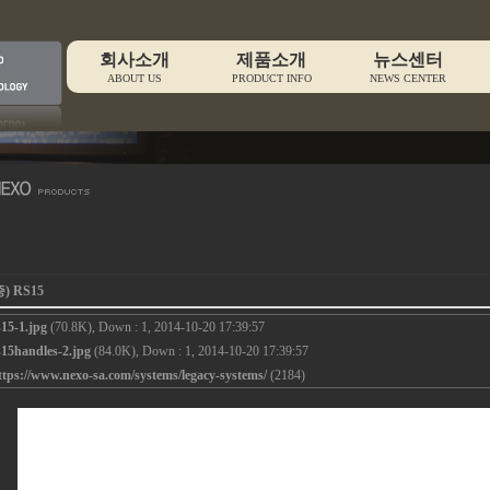
회사소개
제품소개
뉴스센터
ABOUT US
PRODUCT INFO
NEWS CENTER
) RS15
s15-1.jpg
(70.8K), Down : 1, 2014-10-20 17:39:57
s15handles-2.jpg
(84.0K), Down : 1, 2014-10-20 17:39:57
ttps://www.nexo-sa.com/systems/legacy-systems/
(2184)