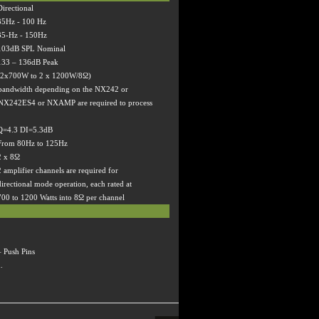
Directional
35Hz - 100 Hz
35-Hz - 150Hz
103dB SPL Nominal
133
–
136dB Peak
(2x700W to 2 x 1200W/8
Ω
)
e bandwidth depending on the NX242 or
 NX242ES4 or NXAMP are required to process
Q=4.3 DI=5.3dB
From 80Hz to 125Hz
2 x 8
Ω
2 amplifier channels are required for
directional mode operation, each rated at
700 to 1200 Watts into 8
Ω
per channel
–
Push Pins
.