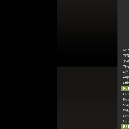
NE
지향
우퍼
가능
●혼
●어
●바
RS
Com
Heig
Sha
Wei
Conn
Cons
RS