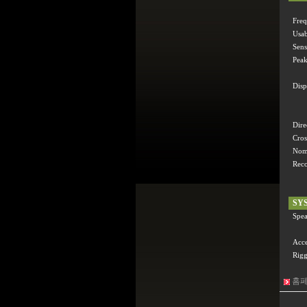
Fre
Usa
Sens
Pea
Disp
Dire
Cro
Nom
Rec
SY
Spea
Acce
Rigg
홈페